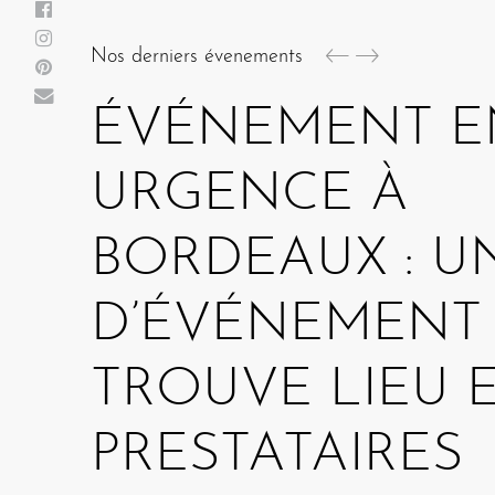
Nos derniers évenements
ÉVÉNEMENT E
URGENCE À
AGENCE POUR
BORDEAUX : U
PRÉPARATION
ORGANISER U
D’ÉVÉNEMENT
D’UNE
SOIRÉE CLIEN
TROUVE LIEU 
INAUGURATIO
UNE
PRESTATAIRES
D’ENTREPRISE 