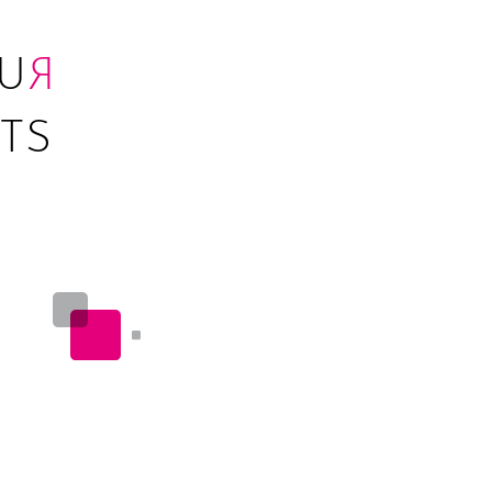
U
R
TS