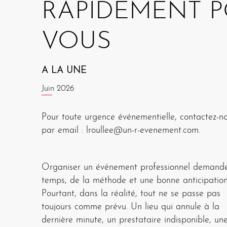
QUEL TYPE
INAUGURATIO
RAPIDEMENT 
AGENCE SPÉCI
BORDEAUX :
D’ÉVÉNEMENT
D’ENTREPRISE 
VOUS
DANS
COMMENT FAI
ORGANISER À
BORDEAUX AV
L’ORGANISATI
VOTRE ÉVÉNE
A LA UNE
BORDEAUX SE
UNE AGENCE
Juin 2026
D’ÉVÉNEMENT
UN VRAI LEVIE
VOTRE OBJECTI
Pour toute urgence événementielle, contactez-n
ÉVÉNEMENTIE
INSTITUTIONN
D’IMAGE ET DE
par email : lroullee@un-r-evenement.com.
LOCALE : LA 
A LA UNE
BORDEAUX
COMMUNICAT
Mai 2026
Organiser un événement professionnel demand
GIRONDINE
temps, de la méthode et une bonne anticipation
:L’EXEMPLE DU
Pourtant, dans la réalité, tout ne se passe pas
A LA UNE
toujours comme prévu. Un lieu qui annule à la
Organiser un événement d’entreprise à Bordea
Mars 2026
GALA DOCTOR
A LA UNE
dernière minute, un prestataire indisponible, un