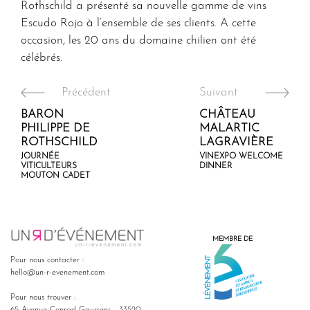
Rothschild a présenté sa nouvelle gamme de vins
Escudo Rojo à l’ensemble de ses clients. A cette
occasion, les 20 ans du domaine chilien ont été
célébrés.
Précédent
Suivant
BARON
CHÂTEAU
PHILIPPE DE
MALARTIC
ROTHSCHILD
LAGRAVIÈRE
JOURNÉE
VINEXPO WELCOME
VITICULTEURS
DINNER
MOUTON CADET
MEMBRE DE
Pour nous contacter :
hello@un-r-evenement.com
Pour nous trouver :