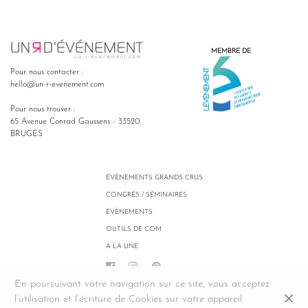
MEMBRE DE
Pour nous contacter :
hello@un-r-evenement.com
Pour nous trouver :
65 Avenue Conrad Gaussens - 33520
BRUGES
ÉVÉNEMENTS GRANDS CRUS
CONGRÉS / SÉMINAIRES
ÉVÈNEMENTS
OUTILS DE COM
A LA UNE
NOS CGV
En poursuivant votre navigation sur ce site, vous acceptez
l’utilisation et l’écriture de Cookies sur votre appareil
© 2026
Un R d'Evenement
-
Politique de confidentialité
- Conception et Réalisation