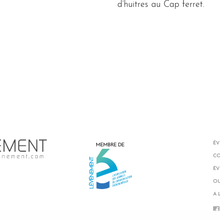
d’huitres au Cap ferret.
ÉV
MEMBRE DE
CO
ÉV
OU
A 